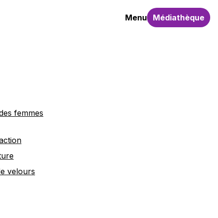
Menu
Médiathèque
des femmes
action
ture
e velours