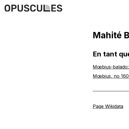
Mahité 
En tant qu
Mœbius-balado:
Mœbius, no 160:
Page Wikidata