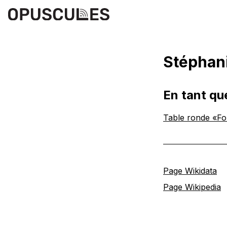
Stéphani
En tant qu
Table ronde «Fou
Page Wikidata
Page Wikipedia