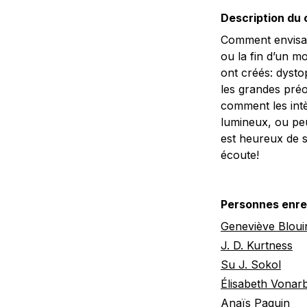
Description du
Comment envisage
ou la fin d’un m
ont créés: dysto
les grandes préo
comment les intè
lumineux, ou peu
est heureux de s
écoute!
Personnes enre
Geneviève Bloui
J. D. Kurtness
Su J. Sokol
Élisabeth Vonar
Anaïs Paquin