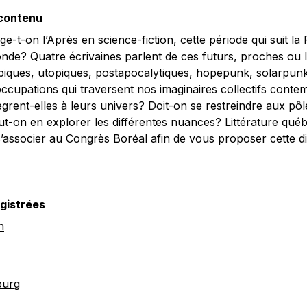
 contenu
-t-on l’Après en science-fiction, cette période qui suit l
onde? Quatre écrivaines parlent de ces futurs, proches ou lo
piques, utopiques, postapocalytiques, hopepunk, solarpunk
ccupations qui traversent nos imaginaires collectifs conte
grent-elles à leurs univers? Doit-on se restreindre aux pô
t-on en explorer les différentes nuances? Littérature qué
’associer au Congrès Boréal afin de vous proposer cette d
gistrées
n
burg