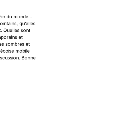
a Fin du monde…
intains, qu’elles
. Quelles sont
mporains et
les sombres et
bécoise mobile
iscussion. Bonne