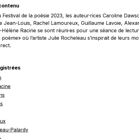
 contenu
 Festival de la poésie 2023, les auteur·rices Caroline Daw
rie Jean-Louis, Rachel Lamoureux, Guillaume Lavoie, Alex
-Hélène Racine se sont réuni·es pour une séance de lecture
poème» où l’artiste Julie Rocheleau s’inspirait de leurs m
rect.
gistrées
n
acine
ns
is
ux
eau-Palardy
e