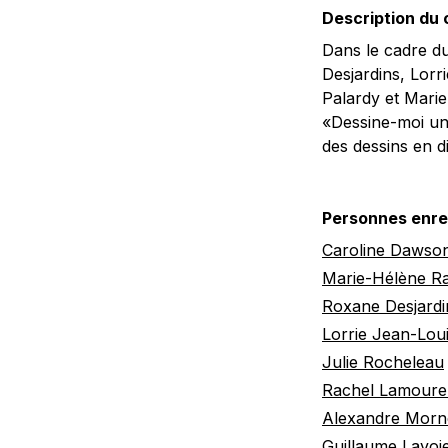
Description du
Dans le cadre du
Desjardins, Lor
Palardy et Marie
«Dessine-moi un 
des dessins en di
Personnes enre
Caroline Dawso
Marie-Hélène R
Roxane Desjardi
Lorrie Jean-Lou
Julie Rocheleau
Rachel Lamoure
Alexandre Morn
Guillaume Lavoi