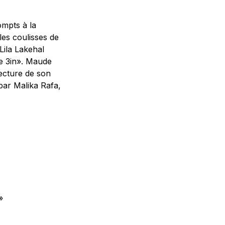
mpts à la
les coulisses de
 Lila Lakehal
re 3in». Maude
lecture de son
par Malika Rafa,
»