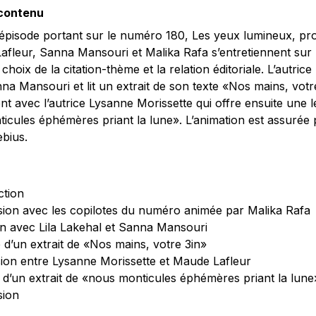
 contenu
épisode portant sur le numéro 180,
Les yeux lumineux, pro
afleur, Sanna Mansouri et Malika Rafa s’entretiennent sur 
 choix de la citation-thème et la relation éditoriale. L’autrice
na Mansouri et lit un extrait de son texte «Nos mains, vot
ient avec l’autrice Lysanne Morissette qui offre ensuite une 
icules éphémères priant la lune». L’animation est assurée 
bius.
ction
sion avec les copilotes du numéro animée par Malika Rafa
ien avec Lila Lakehal et Sanna Mansouri
e d’un extrait de «Nos mains, votre 3in»
sion entre Lysanne Morissette et Maude Lafleur
e d’un extrait de «nous monticules éphémères priant la lune
sion