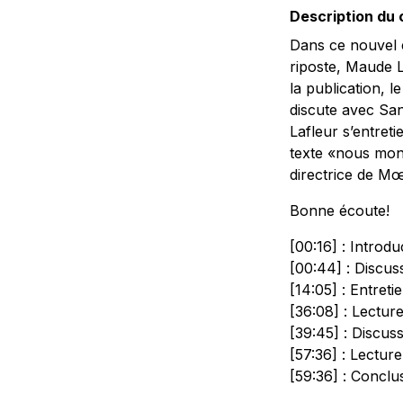
Description du
Dans ce nouvel 
riposte
, Maude L
la publication, le
discute avec San
Lafleur s’entret
texte «nous mont
directrice de Mœ
Bonne écoute!
[00:16] : Introdu
[00:44] : Discus
[14:05] : Entret
[36:08] : Lectur
[39:45] : Discus
[57:36] : Lectur
[59:36] : Conclu