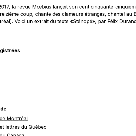
017, la revue Mœbius lançait son cent cinquante-cinquiè
reizième coup, chante des clameurs étranges, chante! au B
réal). Voici un extrait du texte «Sténopé», par Félix Durand,
gistrées
 de
 de Montréal
 et lettres du Québec
s du Canada