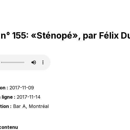
° 155: «Sténopé», par Félix D
on :
2017-11-09
ligne :
2017-11-14
tion :
Bar A
,
Montréal
 contenu