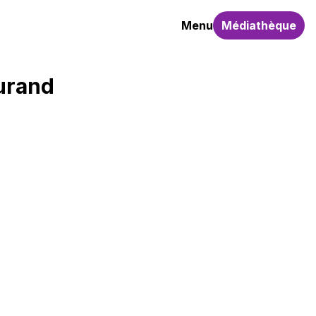
Menu
Médiathèque
urand