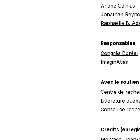
Ariane Gélinas
Jonathan Reyno
Raphaëlle B. A
Responsables
Congrès Boréal
ImaginAtlas
Avec le soutien
Centre de recher
Littérature québ
Conseil de rech
Crédits (enreg
Montage: Jean-