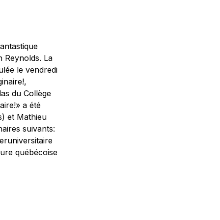
fantastique
n Reynolds. La
ulée le vendredi
inaire!,
las du Collège
ire!» a été
s) et Mathieu
aires suivants:
eruniversitaire
ature québécoise