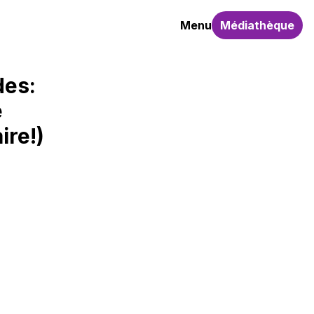
Menu
Médiathèque
des:
e
ire!)