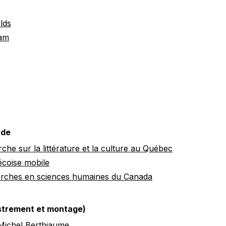
lds
dam
 de
che sur la littérature et la culture au Québec
écoise mobile
erches en sciences humaines du Canada
istrement et montage)
Michel Berthiaume