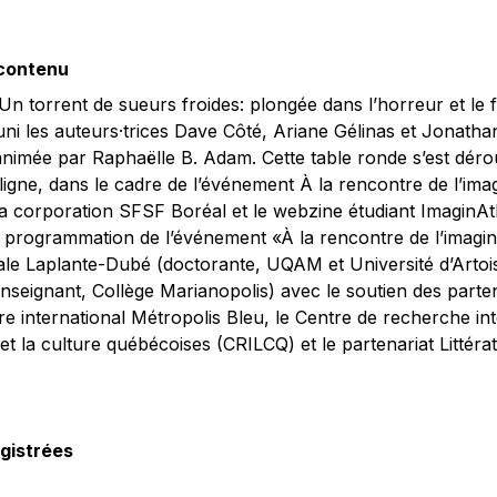
 contenu
Un torrent de sueurs froides: plongée dans l’horreur et le 
ni les auteurs·trices Dave Côté, Ariane Gélinas et Jonatha
 animée par Raphaëlle B. Adam. Cette table ronde s’est déro
ligne, dans le cadre de l’événement À la rencontre de l’imag
a corporation SFSF Boréal et le webzine étudiant ImaginAt
 programmation de l’événement «À la rencontre de l’imagina
ale Laplante-Dubé (doctorante, UQAM et Université d’Artoi
seignant, Collège Marianopolis) avec le soutien des parten
raire international Métropolis Bleu, le Centre de recherche int
e et la culture québécoises (CRILCQ) et le partenariat Littér
gistrées