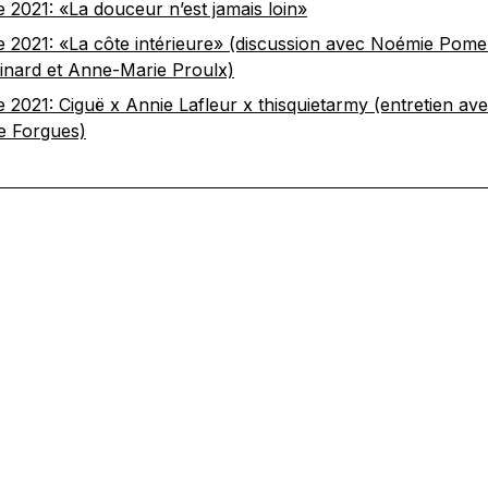
e 2021: «La douceur n’est jamais loin»
e 2021: «La côte intérieure» (discussion avec Noémie Pomer
inard et Anne-Marie Proulx)
e 2021: Ciguë x Annie Lafleur x thisquietarmy (entretien av
ie Forgues)