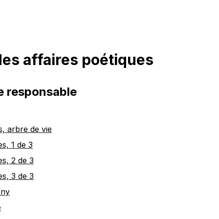
es affaires poétiques
e responsable
s, arbre de vie
s, 1 de 3
s, 2 de 3
s, 3 de 3
ony
e