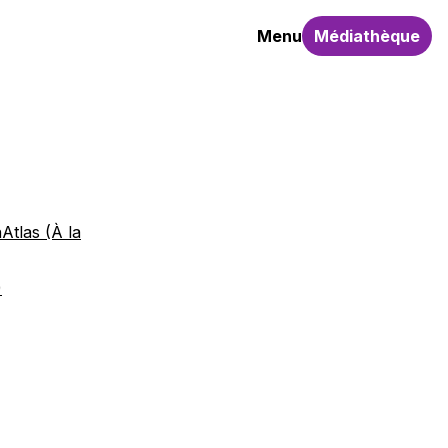
Menu
Médiathèque
Atlas (À la
)