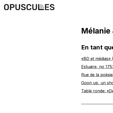
Mélanie
En tant qu
«BD et médias»
Estuaire, no 175
Rue de la poési
Goon up, un sho
Table ronde: «