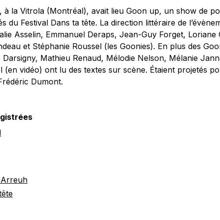
 à la Vitrola (Montréal), avait lieu Goon up, un show de po
és du Festival Dans ta tête. La direction littéraire de l’évène
alie Asselin, Emmanuel Deraps, Jean-Guy Forget, Loriane
deau et Stéphanie Roussel (les Goonies). En plus des Goo
e Darsigny, Mathieu Renaud, Mélodie Nelson, Mélanie Jann
 (en vidéo) ont lu des textes sur scène. Étaient projetés po
 Frédéric Dumont.
gistrées
d
 Arreuh
tête