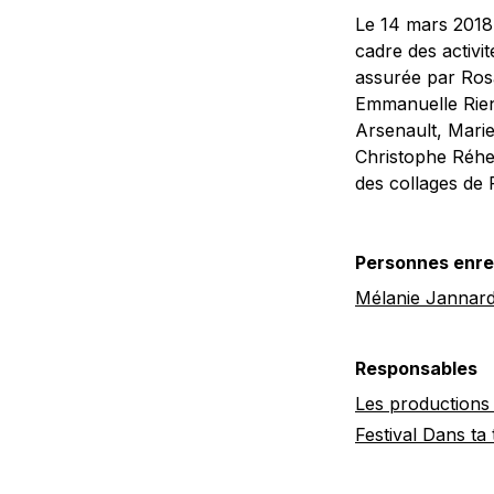
Le 14 mars 2018,
cadre des activit
assurée par Ros
Emmanuelle Rien
Arsenault, Mari
Christophe Réhel
des collages de
Personnes enre
Mélanie Jannar
Responsables
Les productions
Festival Dans ta 