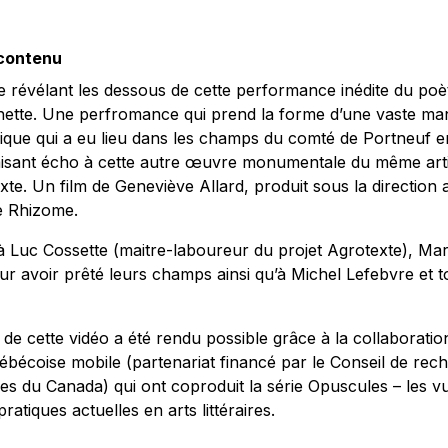
 contenu
 révélant les dessous de cette performance inédite du po
ette. Une perfromance qui prend la forme d’une vaste m
rique qui a eu lieu dans les champs du comté de Portneuf 
aisant écho à cette autre œuvre monumentale du même artis
xte. Un film de Geneviève Allard, produit sous la direction a
 Rhizome.
Luc Cossette (maitre-laboureur du projet Agrotexte), Marc
 avoir prêté leurs champs ainsi qu’à Michel Lefebvre et to
 de cette vidéo a été rendu possible grâce à la collaborati
uébécoise mobile (partenariat financé par le Conseil de rec
s du Canada) qui ont coproduit la série Opuscules – les vu
atiques actuelles en arts littéraires.