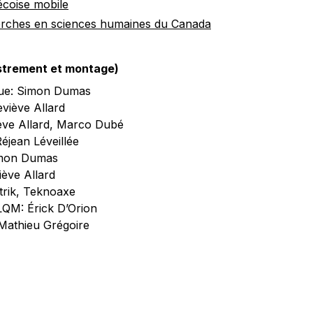
écoise mobile
erches en sciences humaines du Canada
istrement et montage)
ique: Simon Dumas
eviève Allard
ève Allard, Marco Dubé
éjean Léveillée
imon Dumas
ève Allard
trik, Teknoaxe
QM: Érick D’Orion
Mathieu Grégoire