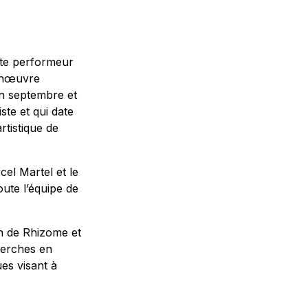
ète performeur
anœuvre
en septembre et
te et qui date
rtistique de
el Martel et le
ute l’équipe de
on de Rhizome et
herches en
es visant à