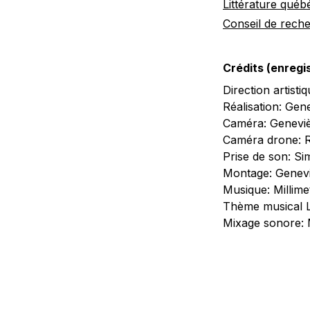
Littérature québ
Conseil de rech
Crédits (enreg
Direction artist
Réalisation: Gen
Caméra: Genevi
Caméra drone: R
Prise de son: S
Montage: Genevi
Musique: Millime
Thème musical L
Mixage sonore: 