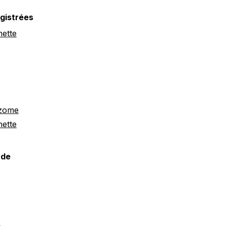
gistrées
ette
izome
ette
 de