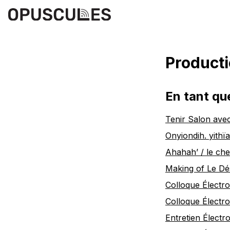
Product
En tant qu
Tenir Salon ave
Onyiondih. yith​
Ahahah’ / le ch
Making of Le Dés
Colloque Électro
Colloque Électrol
Entretien Électr