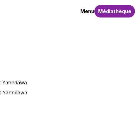
Menu
Médiathèque
jet Yahndawa
et Yahndawa