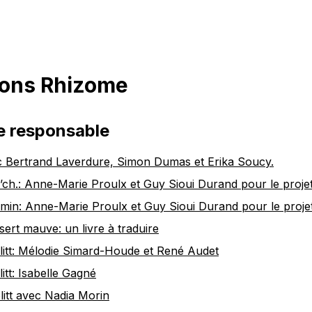
ions Rhizome
e responsable
c Bertrand Laverdure, Simon Dumas et Erika Soucy.
ï​a​’​ch.: Anne-Marie Proulx et Guy Sioui Durand pour le pro
emin: Anne-Marie Proulx et Guy Sioui Durand pour le proj
ert mauve: un livre à traduire
litt: Mélodie Simard-Houde et René Audet
itt: Isabelle Gagné
olitt avec Nadia Morin