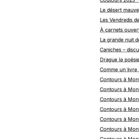
Coutours 2023 – 
Le désert mauve
Les Vendredis d
À carnets ouver
La grande nuit d
Caniches – discu
Drague la poési
Comme un livre 
Contours à Mont
Contours à Mont
Contours à Mont
Contours à Mont
Contours à Mont
Contours à Mont