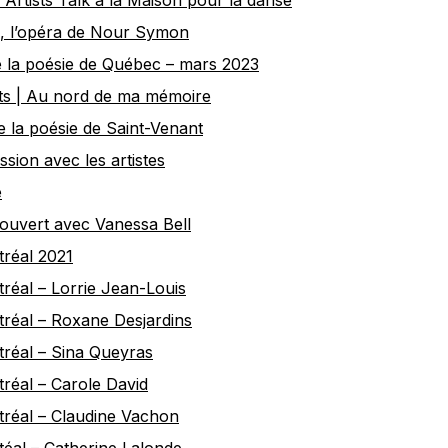
Artists Talk à la Maison pour la danse
, l’opéra de Nour Symon
e la poésie de Québec – mars 2023
ts | Au nord de ma mémoire
e la poésie de Saint-Venant
ssion avec les artistes
e
ouvert avec Vanessa Bell
réal 2021
réal – Lorrie Jean-Louis
réal – Roxane Desjardins
réal – Sina Queyras
réal – Carole David
réal – Claudine Vachon