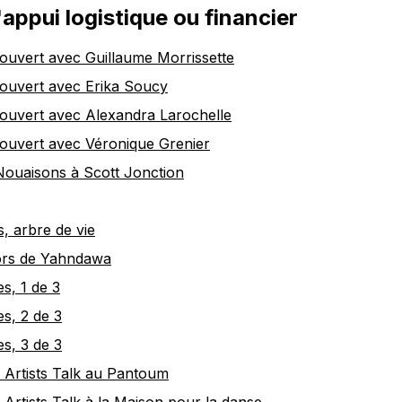
appui logistique ou financier
ouvert avec Guillaume Morrissette
ouvert avec Erika Soucy
ouvert avec Alexandra Larochelle
ouvert avec Véronique Grenier
Nouaisons à Scott Jonction
s, arbre de vie
lors de Yahndawa
s, 1 de 3
s, 2 de 3
s, 3 de 3
 Artists Talk au Pantoum