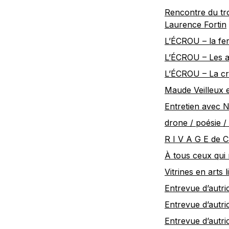
Rencontre du tro
Laurence Fortin
L’ÉCROU – la fe
L’ÉCROU – Les a
L’ÉCROU – La cr
Maude Veilleux 
Entretien avec 
drone / poésie / 
R I V A G E de C
À tous ceux qui 
Vitrines en arts l
Entrevue d’autr
Entrevue d’autri
Entrevue d’autri